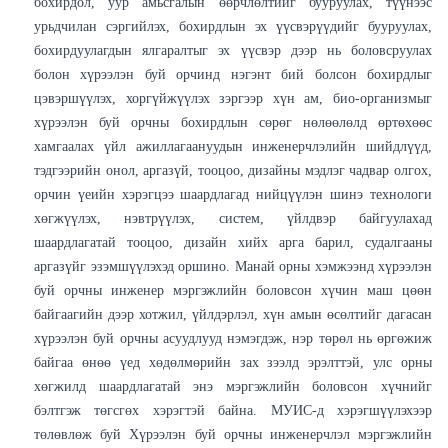
бохирдол, уур амьсгалын өөрчлөлтийг бууруулах, түүнээс
урьдчилан сэргийлэх, бохирдлын эх үүсвэрүүдийг бууруулах,
бохирдуулагдын ялгаралтыг эх үүсвэр дээр нь боловсруулах
болон хүрээлэн буй орчинд нэгэнт бий болсон бохирдлыг
цэвэршүүлэх, хоргүйжүүлэх зэргээр хүн ам, био-организмыг
хүрээлэн буй орчны бохирдлын сөрөг нөлөөлөлд өртөхөөс
хамгаалах үйл ажиллагаануудын инженерчлэлийн шийдлүүд,
тэдгээрийн онол, аргазүй, тооцоо, дизайны мэдлэг чадвар олгох,
орчин үеийн хэрэгцээ шаардлагад нийцүүлэн шинэ технологи
хөгжүүлэх, нэвтрүүлэх, систем, үйлдвэр байгуулахад
шаардлагатай тооцоо, дизайн хийх арга барил, судалгааны
аргазүйг эзэмшүүлэхэд оршино. Манай орны хэмжээнд хүрээлэн
буй орчны инженер мэргэжлийн боловсон хүчин маш цөөн
байгаагийн дээр хотжил, үйлдэрлэл, хүн амын өсөлтийг дагасан
хүрээлэн буй орчны асуудлууд нэмэгдэж, нэр төрөл нь өргөжиж
байгаа өнөө үед хөдөлмөрийн зах зээлд эрэлттэй, улс орны
хөгжилд шаардлагатай энэ мэргэжлийн боловсон хүчнийг
бэлтгэж төгсгөх хэрэгтэй байна. МУИС-д хэрэгшүүлэхээр
төлөвлөж буй Хүрээлэн буй орчны инженерчлэл мэргэжлийн