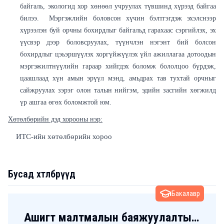
байгаль, экологид хор хөнөөл учруулах түвшинд хүрээд байгаа
билээ. Мэргэжлийн боловсон хүчин бэлтгэгдэж эхэлснээр
хүрээлэн буй орчны бохирдлыг байгальд гарахаас сэргийлэх, эх
үүсвэр дээр боловсруулах, түүнчлэн нэгэнт бий болсон
бохирдлыг цэьэршүүлэх хоргүйжүүлэх үйл ажиллагаа дотоодын
мэргэжилтнүүлийн гараар хийгдэх боломж бололцоо бүрдэж,
цаашлаад хүн амын эрүүл мэнд, амьдрах тав тухтай орчныг
сайжруулах зэрэг олон талын нийгэм, эдийн засгийн хөгжилд
үр ашгаа өгөх боломжтой юм.
Хөтөлбөрийн дэд хорооны нэр:
ИТС-ийн хөтөлбөрийн хороо
Бусад хөтөлбөрүүд
Бакалавр
Ашигт малтмалын баяжуулалтын