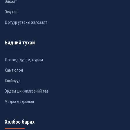
Элсэлт
Оюутан
Дотуур утасны жагсаалт
Бидний тухай
Дотоод дүрэм, журам
Хамт олон
Хөтөлбөрүүд
Эрдэм шинжилгээний төсөл
Мэдээ мэдээлэл
Холбоо барих