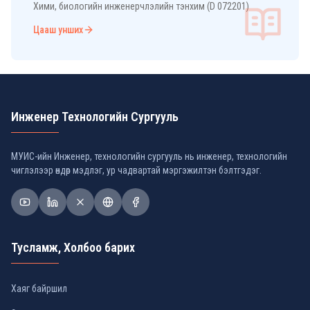
Хими, биологийн инженерчлэлийн тэнхим (D 072201)
Цааш унших
Инженер Технологийн Сургууль
МУИС-ийн Инженер, технологийн сургууль нь инженер, технологийн
чиглэлээр өндөр мэдлэг, ур чадвартай мэргэжилтэн бэлтгэдэг.
Тусламж, Холбоо барих
Хаяг байршил