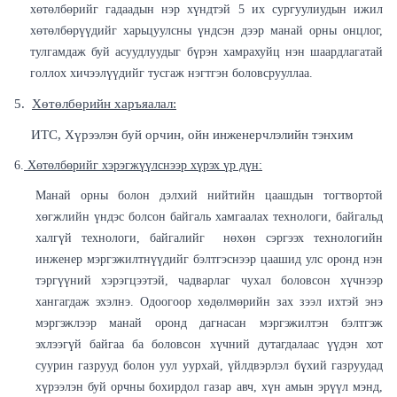
хөтөлбөрийг гадаадын нэр хүндтэй 5 их сургуулиудын ижил
хөтөлбөрүүдийг харьцуулсны үндсэн дээр манай орны онцлог,
тулгамдаж буй асуудлуудыг бүрэн хамрахуйц нэн шаардлагатай
голлох хичээлүүдийг тусгаж нэгтгэн боловсрууллаа.
5.
Хөтөлбөрийн харъяалал:
ИТС, Хүрээлэн буй орчин, ойн инженерчлэлийн тэнхим
6.
Хөтөлбөрийг хэрэгжүүлснээр хүрэх үр дүн:
Манай орны болон дэлхий нийтийн цаашдын тогтвортой
хөгжлийн үндэс болсон байгаль хамгаалах технологи, байгальд
халгүй технологи, байгалийг нөхөн сэргээх технологийн
инженер мэргэжилтнүүдийг бэлтгэснээр цаашид улс оронд нэн
тэргүүний хэрэгцээтэй, чадварлаг чухал боловсон хүчнээр
хангагдаж эхэлнэ. Одоогоор хөдөлмөрийн зах зээл ихтэй энэ
мэргэжлээр манай оронд дагнасан мэргэжилтэн бэлтгэж
эхлээгүй байгаа ба боловсон хүчний дутагдалаас үүдэн хот
суурин газрууд болон уул уурхай, үйлдвэрлэл бүхий газруудад
хүрээлэн буй орчны бохирдол газар авч, хүн амын эрүүл мэнд,