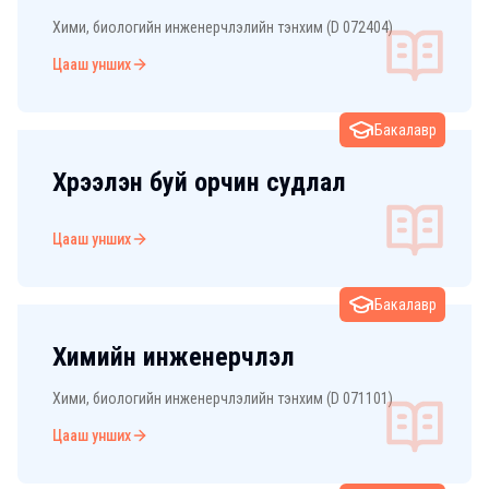
технологи
Хими, биологийн инженерчлэлийн тэнхим (D 072404)
Цааш унших
Бакалавр
Хүрээлэн буй орчин судлал
Цааш унших
Бакалавр
Химийн инженерчлэл
Хими, биологийн инженерчлэлийн тэнхим (D 071101)
Цааш унших