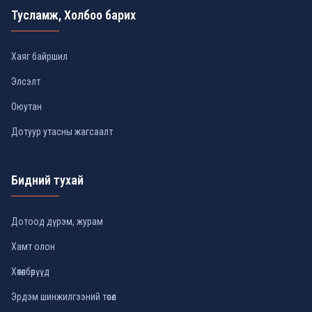
Тусламж, Холбоо барих
Хаяг байршил
Элсэлт
Оюутан
Дотуур утасны жагсаалт
Бидний тухай
Дотоод дүрэм, журам
Хамт олон
Хөтөлбөрүүд
Эрдэм шинжилгээний төсөл