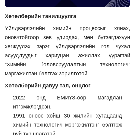
Хөтөлбөрийн танилцуулга
Yйлдвэрлэлийн химийн процессыг хянах,
оновчтойгоор зөв удирдах, мөн бүтээгдэхүүн
хөгжүүлэх зэрэг үйлдвэрлэлийн гол чухал
асуудлуудыг хариуцан ажиллах үүрэгтэй
“Химийн боловсруулалтын технологич”
мэргэжилтэн бэлтгэх зорилготой.
Хөтөлбөрийн давуу тал, онцлог
2022 онд БМИҮЗ-өөр магадлан
итгэмжлэгдсэн.
1991 оноос хойш 30 жилийн хугацаанд
химийн технологич мэргэжилтэнг бэлтгэж
буй туршлагатай.