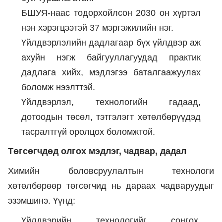
БШУЯ-наас тодорхойлсон 2030 он хүртэл
нэн хэрэгцээтэй 37 мэргэжилийн нэг.
Үйлдвэрлэлийн дадлагаар бүх үйлдвэр аж
ахуйн нэгж байгууллагуудад практик
дадлага хийх, мэдлэгээ баталгаажуулах
боломж нээлттэй.
Үйлдвэрлэл, технологийн гадаад,
дотоодын төсөл, тэтгэлэгт хөтөлбөрүүдэд
тасралтгүй оролцох боломжтой.
Төгсөгчдөд олгох мэдлэг, чадвар, дадал
Химийн боловсруулалтын технологи
хөтөлбөрөөр төгсөгчид нь дараах чадваруудыг
эзэмшинэ. Үүнд:
Үйлдвэрийн технологийг сонгох,