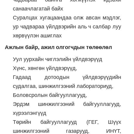
санаачлагатай байх
Суралцах хугацаандаа олж авсан мэдлэг,
ур чадвараа үйлдвэрийн аль ч салбар луу
хөрвүүлэн ашиглах
Ажлын байр, ажил олгогчдын төлөөлөл
Уул уурхайн чиглэлийн үйлдвэрүүд
Хүнс, хөнгөн үйлдвэрүүд,
Гадаад дотоодын үйлдвэрүүдийн
судалгаа, шинжилгээний лабораториуд,
Боловсролын байгууллагууд,
Эрдэм шинжилгээний байгууллагууд,
хүрээлэнгүүд
Төрийн байгууллагууд (ГЕГ, Шүүх
шинжилгээний газарууд, ИНҮТ,