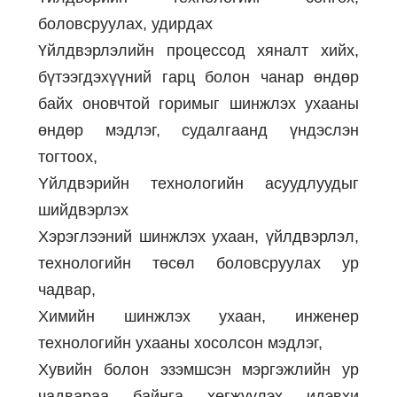
боловсруулах, удирдах
Үйлдвэрлэлийн процессод хяналт хийх,
бүтээгдэхүүний гарц болон чанар өндөр
байх оновчтой горимыг шинжлэх ухааны
өндөр мэдлэг, судалгаанд үндэслэн
тогтоох,
Yйлдвэрийн технологийн асуудлуудыг
шийдвэрлэх
Хэрэглээний шинжлэх ухаан, үйлдвэрлэл,
технологийн төсөл боловсруулах ур
чадвар,
Химийн шинжлэх ухаан, инженер
технологийн ухааны хосолсон мэдлэг,
Хувийн болон эзэмшсэн мэргэжлийн ур
чадвараа байнга хөгжүүлэх идэвхи