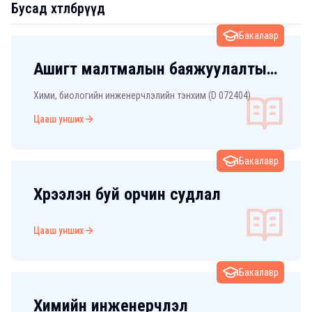
Бусад хөтөлбөрүүд
Бакалавр
Ашигт малтмалын баяжуулалтын
технологи
Хими, биологийн инженерчлэлийн тэнхим (D 072404)
Цааш унших
Бакалавр
Хүрээлэн буй орчин судлал
Цааш унших
Бакалавр
Химийн инженерчлэл