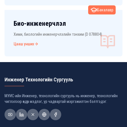
Бакалавр
Био-инженерчлэл
Хими, биологийн инженерчлэлийн тэнхим (D 078804)
Цааш унших
Инженер Технологийн Сургууль
МУИС-ийн Инженер, технологийн сургууль нь инженер, технологийн
чиглэлээр өндөр мэдлэг, ур чадвартай мэргэжилтэн бэлтгэдэг.