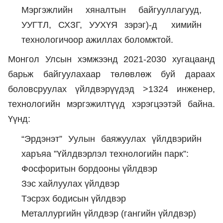
Мэргэжлийн хяналтын байгууллагууд,
УУГТЛ, СХЗГ, УУХҮЯ зэрэг)-д химийн
технологичоор ажиллах боломжтой.
Монгол Улсын хэмжээнд 2021-2030 хугацаанд
барьж байгуулахаар төлөвлөж буй дараах
боловсруулах үйлдвэрүүдэд >1324 инженер,
технологийн мэргэжилтүүд хэрэгцээтэй байна.
Үүнд:
“Эрдэнэт” Уулын баяжуулах үйлдвэрийн
харъяа ”Үйлдвэрлэл технологийн парк”:
Фосфоритын бордооны үйлдвэр
Зэс хайлуулах үйлдвэр
Тэсрэх бодисын үйлдвэр
Металлургийн үйлдвэр (гангийн үйлдвэр)