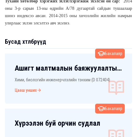
Тухайн хөтөлбөр хэрэгжих эхлэх\хэрэгжиж эхэлсэн он сар:
2014
оны 3-р сарын 13-ны өдрийн А/78 дугаартай сайдын тушаалаар
шинэ индексээ авсан. 2014-2015 оны хичээлийн жилийн намрын
улирлаас эхлэн элсэлтээ авч эхэлнэ.
Бусад хөтөлбөрүүд
Бакалавр
Ашигт малтмалын баяжуулалтын
технологи
Хими, биологийн инженерчлэлийн тэнхим (D 072404)
Цааш унших
Бакалавр
Хүрээлэн буй орчин судлал