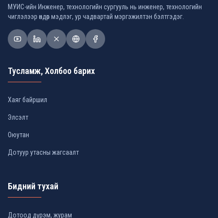
МУИС-ийн Инженер, технологийн сургууль нь инженер, технологийн
чиглэлээр өндөр мэдлэг, ур чадвартай мэргэжилтэн бэлтгэдэг.
Тусламж, Холбоо барих
Хаяг байршил
Элсэлт
Оюутан
Дотуур утасны жагсаалт
Бидний тухай
Дотоод дүрэм, журам