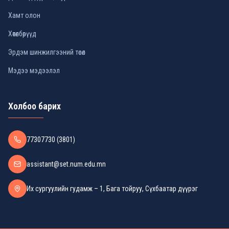
Хамт олон
Хөтөлбөрүүд
Эрдэм шинжилгээний төсөл
Мэдээ мэдээлэл
Холбоо барих
77307730 (3801)
assistant@set.num.edu.mn
Их сургуулийн гудамж – 1, Бага тойруу, Сүхбаатар дүүрэг