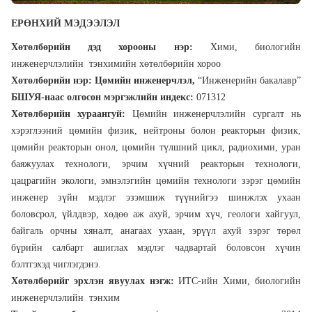
ЕРӨНХИЙ МЭДЭЭЛЭЛ
Хөтөлбөрийн дэд хорооны нэр:
Хими, биологийн
инженерчлэлийн тэнхимийн хөтөлбөрийн хороо
Хөтөлбөрийн нэр: Цөмийн инженерчлэл,
“Инженерийн бакалавр”
БШУЯ-наас олгосон мэргэжлийн индекс:
071312
Хөтөлбөрийн хураангуй:
Цөмийн инженерчлэлийн сургалт нь
хэрэглээний цөмийн физик, нейтроны болон реакторын физик,
цөмийн реакторын онол, цөмийн түлшний цикл, радиохими, уран
баяжуулах технологи, эрчим хүчний реакторын технологи,
цацрагийн экологи, эмнэлэгийн цөмийн технологи зэрэг цөмийн
инженер зүйн мэдлэг эзэмшиж түүнийгээ шинжлэх ухаан
боловсрол, үйлдвэр, хөдөө аж ахуй, эрчим хүч, геологи хайгуул,
байгаль орчны хяналт, анагаах ухаан, эрүүл ахуй зэрэг төрөл
бүрийн салбарт ашиглах мэдлэг чадвартай боловсон хүчин
бэлтгэхэд чиглэгдэнэ.
Хөтөлбөрийг эрхлэн явуулах нэгж:
ИТС-ийн Хими, биологийн
инженерчлэлийн тэнхим