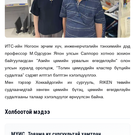
ИТС-ийн Ногоон эрчим хүч, инженерчлэлийн тэнхимийн дэд 
профессор М.Одсүрэн Япон улсын Саппоро хотноо зохион 
байгуулагдсан "Азийн цөмийн урвалын өгөгдөлзүйн" олон 
улсын хуралд оролцож, “Толин цөмүүдийн кластер бүтцийн 
судалгаа” сэдэвт илтгэл бэлтгэн хэлэлцүүллээ. 
Мөн тэрээр Хоккайдогийн их сургууль, RIKEN төвийн 
судлаачидтай хөнгөн цөмийн бүтэц, цөмийн өгөгдөлзүйн 
судалгааны талаар хэлэлцүүлэг өрнүүлсэн байна.
Холбоотой мэдээ
07/30, 2026
МУИС, Тояама их сургуультай хамтран