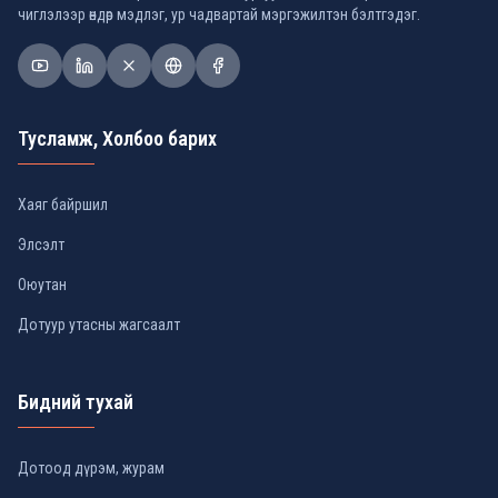
чиглэлээр өндөр мэдлэг, ур чадвартай мэргэжилтэн бэлтгэдэг.
Тусламж, Холбоо барих
Хаяг байршил
Элсэлт
Оюутан
Дотуур утасны жагсаалт
Бидний тухай
Дотоод дүрэм, журам