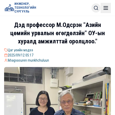
ИНЖЕНЕР,
ТЕХНОЛОГИЙН
СУРГУУЛЬ
Дэд профессор М.Одсүрэн "Азийн
цөмийн урвалын өгөгдөлзүйн" ОУ-ын
хуралд амжилттай оролцлоо."
Цаг үеийн мэдээ
2025/09/12 05:17
lkhagvasuren munkhchuluun