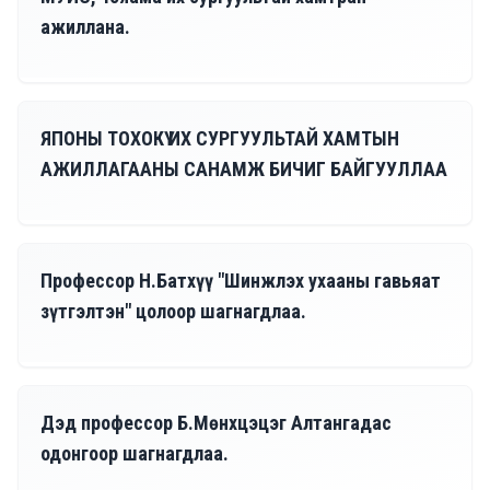
ажиллана.
07/21, 2026
ЯПОНЫ ТОХОКҮ ИХ СУРГУУЛЬТАЙ ХАМТЫН
АЖИЛЛАГААНЫ САНАМЖ БИЧИГ БАЙГУУЛЛАА
07/08, 2026
Профессор Н.Батхүү "Шинжлэх ухааны гавьяат
зүтгэлтэн" цолоор шагнагдлаа.
07/07, 2026
Дэд профессор Б.Мөнхцэцэг Алтангадас
одонгоор шагнагдлаа.