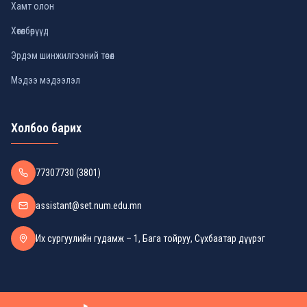
Хамт олон
Хөтөлбөрүүд
Эрдэм шинжилгээний төсөл
Мэдээ мэдээлэл
Холбоо барих
77307730 (3801)
assistant@set.num.edu.mn
Их сургуулийн гудамж – 1, Бага тойруу, Сүхбаатар дүүрэг