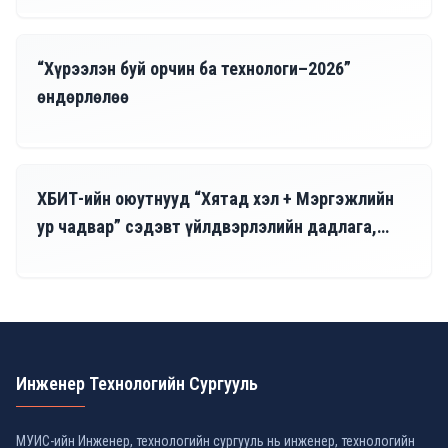
07/03, 2026
“Хүрээлэн буй орчин ба технологи–2026”
өндөрлөлөө
06/15, 2026
ХБИТ-ийн оюутнууд “Хятад хэл + Мэргэжлийн
ур чадвар” сэдэвт үйлдвэрлэлийн дадлага,
сургалтад амжилттай хамрагдаж эхэллээ.
Инженер Технологийн Сургууль
МУИС-ийн Инженер, технологийн сургууль нь инженер, технологийн