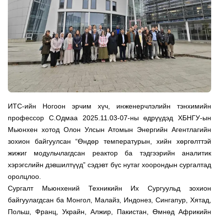
ИТС-ийн Ногоон эрчим хүч, инженерчлэлийн тэнхимийн
профессор С.Одмаа 2025.11.03-07-ны өдрүүдэд ХБНГУ-ын
Мьюнхен хотод Олон Улсын Атомын Энергийн Агентлагийн
зохион байгуулсан “Өндөр температурын, хийн хөргөлттэй
жижиг модульчлагдсан реактор ба тэдгээрийн аналитик
хэрэгслийн дэвшилтүүд” сэдэвт бүс нутаг хоорондын сургалтад
оролцлоо.
Сургалт Мьюнхений Техникийн Их Сургуульд зохион
байгуулагдсан ба Монгол, Малайз, Индонез, Сингапур, Хятад,
Польш, Франц, Украйн, Алжир, Пакистан, Өмнөд Африкийн