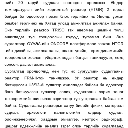
нийт 20 гаруй судлаач сонгогдон оролцжээ. Өндөр
температурын хийн хөргөлттэй реактор (HTGR) 2 төрөл
байдаг ба одоогоор призм блок төрлийнх нь Японд, үрлэн
бөмбөг төрлийнх нь Хятад улсад амжилттай ажиллаж байна.
Энэ төрлийн реактор TRISO гэх өвөрмөц цөмийн түлш
ашигладаг тул тооцооллын кодууд түгээмэл биш. Энэ
сургалтаар ОУАЭА-ийн ONCORE платформоос зөвхөн HTGR
-ийн дизайны, ажиллагааны, ослын үеийн, термодинамикийн
тооцооллыг хослон гүйцэтгэх кодын багцыг танилцуулж, лекц
сонсон, дасгал ажиллалаа.
Сургалтад оролцогчид мөн тус их сургуулийн судалгааны
реактор FRM-II-той танилцжээ. Уг реактор нь өндөр
баяжуулсан U3Si2-Al түлшээр ажилладаг байсан ба одоогоор
бага баяжуулсан түлшээр солих, судалгааны зарим тоног
төхөөрөмжийг шинэчлэх зорилгоор түр унтраасан байгаа юм
байна. Судалгааны реакторыг хатуу биеийн физик, материал
судлал, археологи палентлогийн олдвор судлал,
биоинженерчлэл, хавдрын эмчилгээ, нейтрон радиограф,
цацраг идэвхжлийн анализ зэрэг олон төрлийн судалгаанд