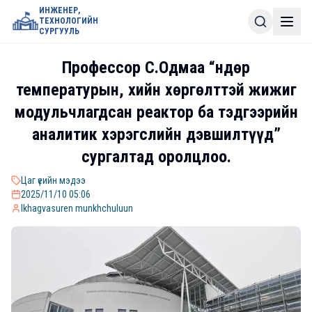
ИНЖЕНЕР,
ТЕХНОЛОГИЙН
СУРГУУЛЬ
Профессор С.Одмаа “Өндөр
температурын, хийн хөргөлттэй жижиг
модульчлагдсан реактор ба тэдгээрийн
аналитик хэрэгслийн дэвшилтүүд”
сургалтад оролцлоо.
Цаг үеийн мэдээ
2025/11/10 05:06
lkhagvasuren munkhchuluun