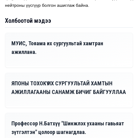
нейтроны үүсгүүр болгон ашиглаж байна.
Холбоотой мэдээ
07/30, 2026
МУИС, Тояама их сургуультай хамтран
ажиллана.
07/21, 2026
ЯПОНЫ ТОХОКҮ ИХ СУРГУУЛЬТАЙ ХАМТЫН
АЖИЛЛАГААНЫ САНАМЖ БИЧИГ БАЙГУУЛЛАА
07/08, 2026
Профессор Н.Батхүү "Шинжлэх ухааны гавьяат
зүтгэлтэн" цолоор шагнагдлаа.