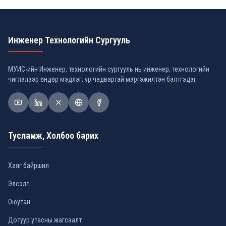
Инженер Технологийн Сургууль
МУИС-ийн Инженер, технологийн сургууль нь инженер, технологийн
чиглэлээр өндөр мэдлэг, ур чадвартай мэргэжилтэн бэлтгэдэг.
Тусламж, Холбоо барих
Хаяг байршил
Элсэлт
Оюутан
Дотуур утасны жагсаалт