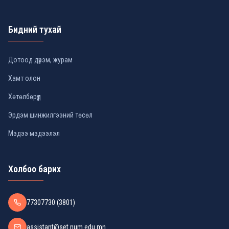
Бидний тухай
Дотоод дүрэм, журам
Хамт олон
Хөтөлбөрүүд
Эрдэм шинжилгээний төсөл
Мэдээ мэдээлэл
Холбоо барих
77307730 (3801)
assistant@set.num.edu.mn