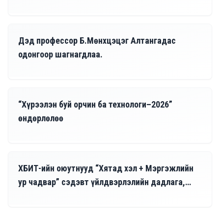
07/07, 2026
Дэд профессор Б.Мөнхцэцэг Алтангадас
одонгоор шагнагдлаа.
07/03, 2026
“Хүрээлэн буй орчин ба технологи–2026”
өндөрлөлөө
06/15, 2026
ХБИТ-ийн оюутнууд “Хятад хэл + Мэргэжлийн
ур чадвар” сэдэвт үйлдвэрлэлийн дадлага,
сургалтад амжилттай хамрагдаж эхэллээ.