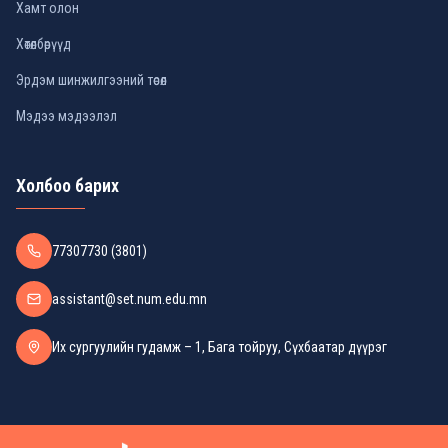
Хамт олон
Хөтөлбөрүүд
Эрдэм шинжилгээний төсөл
Мэдээ мэдээлэл
Холбоо барих
77307730 (3801)
assistant@set.num.edu.mn
Их сургуулийн гудамж – 1, Бага тойруу, Сүхбаатар дүүрэг