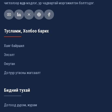
чиглэлээр өндөр мэдлэг, ур чадвартай мэргэжилтэн бэлтгэдэг.
Тусламж, Холбоо барих
Хаяг байршил
Элсэлт
Оюутан
Дотуур утасны жагсаалт
Бидний тухай
Дотоод дүрэм, журам