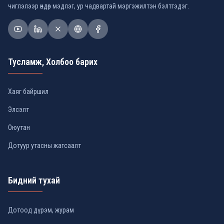
чиглэлээр өндөр мэдлэг, ур чадвартай мэргэжилтэн бэлтгэдэг.
Тусламж, Холбоо барих
Хаяг байршил
Элсэлт
Оюутан
Дотуур утасны жагсаалт
Бидний тухай
Дотоод дүрэм, журам