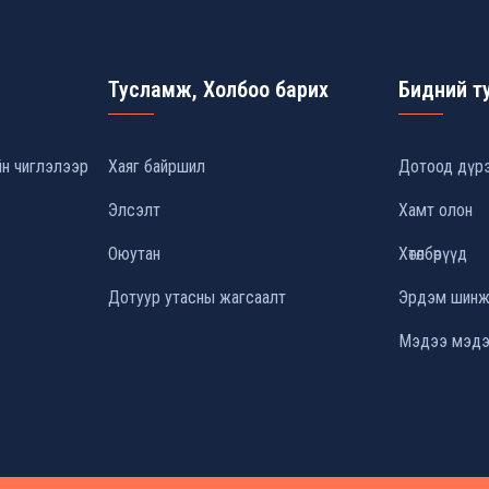
Тусламж, Холбоо барих
Бидний т
йн чиглэлээр
Хаяг байршил
Дотоод дүр
Элсэлт
Хамт олон
Оюутан
Хөтөлбөрүүд
Дотуур утасны жагсаалт
Эрдэм шинжи
Мэдээ мэдэ