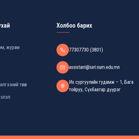
ухай
Холбоо барих
эм, журам
77307730 (3801)
assistant@set.num.edu.mn
Их сургуулийн гудамж – 1, Бага
лгээний төсөл
тойруу, Сүхбаатар дүүрэг
элэл