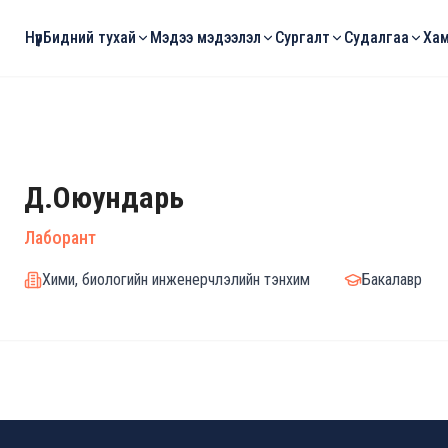
Нүүр
Бидний тухай
Мэдээ мэдээлэл
Сургалт
Судалгаа
Хам
Д.Оюундарь
Лаборант
Хими, биологийн инженерчлэлийн тэнхим
Бакалавр