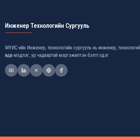
Инженер Технологийн Сургууль
МУИС-ийн Инженер, технологийн сургууль нь инженер, технологи
өндөр мэдлэг, ур чадвартай мэргэжилтэн бэлтгэдэг.